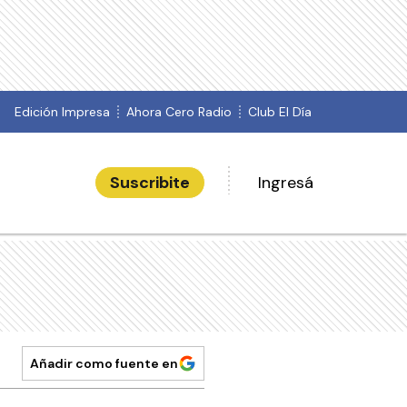
Edición Impresa
Ahora Cero Radio
Club El Día
Suscribite
Ingresá
Añadir como fuente en