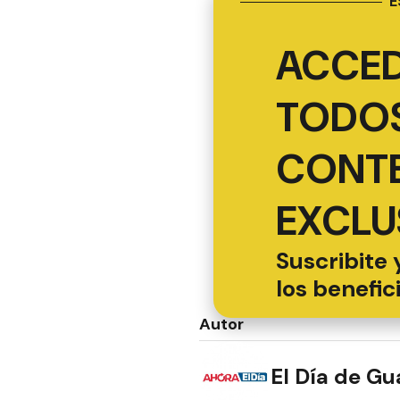
E
ACCED
TODOS
CONT
EXCLU
Suscribite 
los benefic
Autor
El Día de G