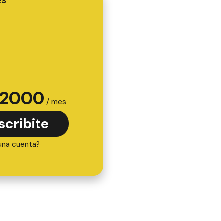
ES
2000
/ mes
scribite
una cuenta?