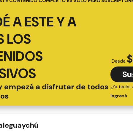
STE CONTENIDO COMPLETO ES SOLO PARA SUSCRIPTOR
É A ESTE Y A
 LOS
ENIDOS
$
Desde
SIVOS
Su
y empezá a disfrutar de todos
¿Ya tenés 
ios
Ingresá
ualeguaychú