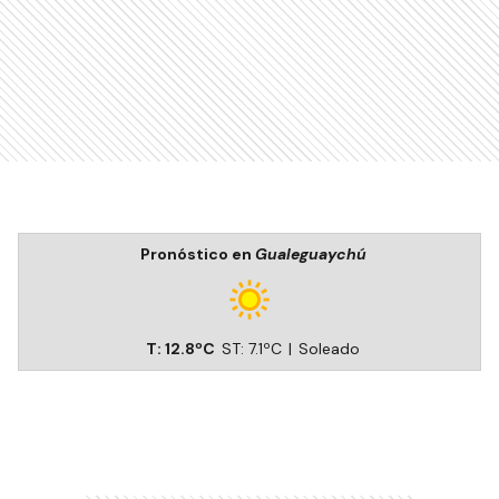
Pronóstico en
Gualeguaychú
T:
12.8
ºC
ST:
7.1
ºC
|
Soleado