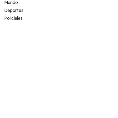
Mundo
Deportes
Policiales
Política
Espectáculos
Edictos
Farmacias de turno
Tiempo
Otros canales
Facebook
X
Instagram