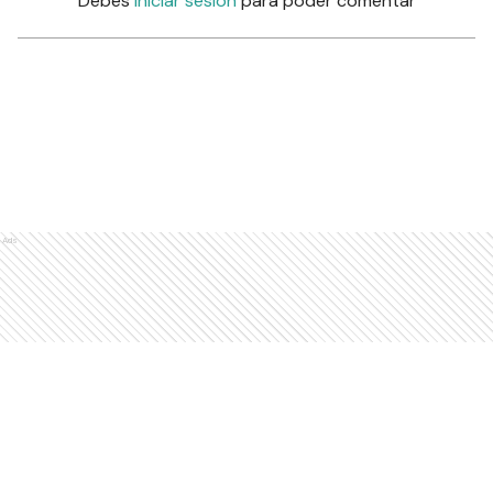
Debés
iniciar sesión
para poder comentar
Ads