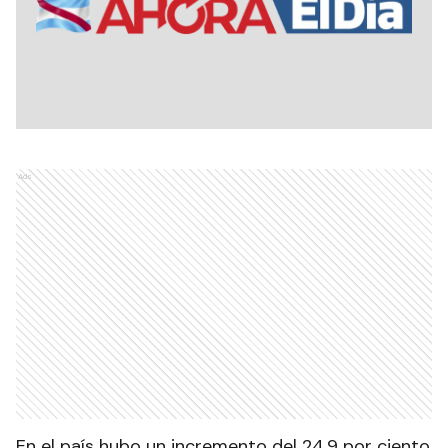
Ads
En el país hubo un incremento del 24,9 por ciento