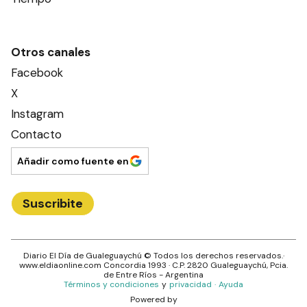
Otros canales
Facebook
X
Instagram
Contacto
Añadir como fuente en
Suscribite
Diario El Día de Gualeguaychú
© Todos los derechos reservados.·
www.
eldiaonline.com
Concordia 1993
· C.P.
2820
Gualeguaychú
, Pcia.
de
Entre Ríos
- Argentina
Términos y condiciones
y
privacidad
·
Ayuda
Powered by