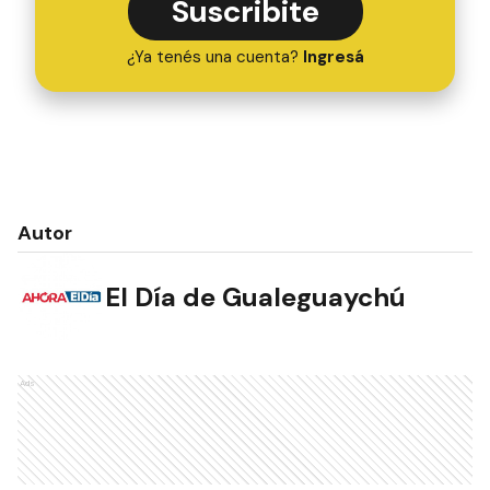
Suscribite
¿Ya tenés una cuenta?
Ingresá
Autor
El Día de Gualeguaychú
Ads