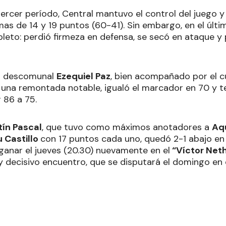
ercer período, Central mantuvo el control del juego y 
as de 14 y 19 puntos (60-41). Sin embargo, en el últi
eto: perdió firmeza en defensa, se secó en ataque y 
n descomunal
Ezequiel Paz
, bien acompañado por el 
ó una remontada notable, igualó el marcador en 70 y
r 86 a 75.
ín Pascal
, que tuvo como máximos anotadores a
Aq
 Castillo
con 17 puntos cada uno, quedó 2-1 abajo en 
 ganar el jueves (20.30) nuevamente en el
“Víctor Neth
 y decisivo encuentro, que se disputará el domingo en