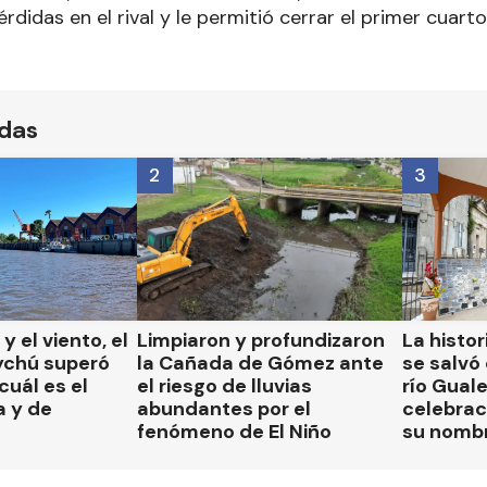
didas en el rival y le permitió cerrar el primer cuarto
ídas
2
3
 y el viento, el
Limpiaron y profundizaron
La histor
ychú superó
la Cañada de Gómez ante
se salvó 
cuál es el
el riesgo de lluvias
río Gual
a y de
abundantes por el
celebrac
fenómeno de El Niño
su nomb