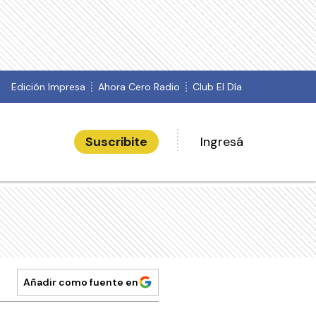
Edición Impresa
Ahora Cero Radio
Club El Día
Suscribite
Ingresá
Añadir como fuente en