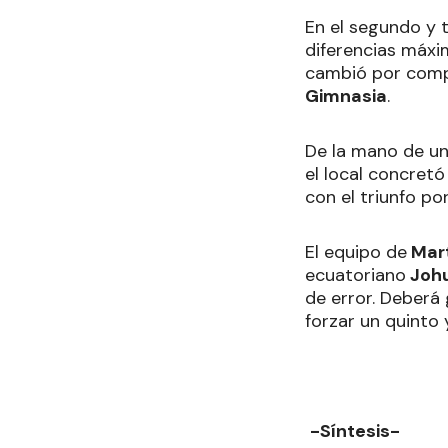
En el segundo y t
diferencias máxim
cambió por compl
Gimnasia
.
De la mano de u
el local concret
con el triunfo po
El equipo de
Mart
ecuatoriano
Johu
de error. Deberá
forzar un quinto
-Síntesis-