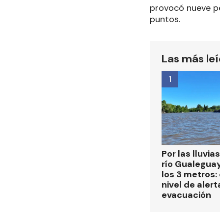
provocó nueve pér
puntos.
Las más le
1
Por las lluvias
río Gualegua
los 3 metros: 
nivel de alert
evacuación