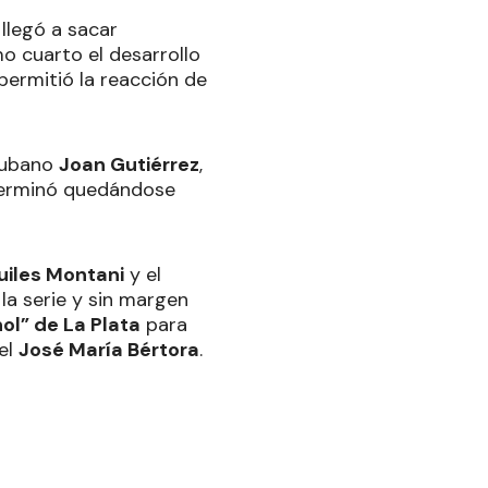
llegó a sacar
mo cuarto el desarrollo
permitió la reacción de
cubano
Joan Gutiérrez
,
 terminó quedándose
uiles Montani
y el
la serie y sin margen
ol” de La Plata
para
 el
José María Bértora
.