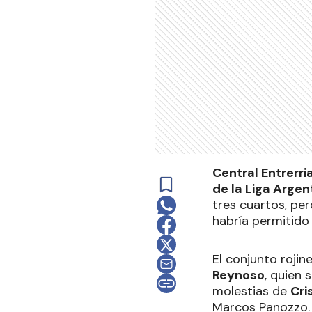
Central Entrerr
de la Liga Arge
tres cuartos, pe
habría permitido 
El conjunto rojin
Reynoso
, quien 
molestias de
Cri
Marcos Panozzo. 