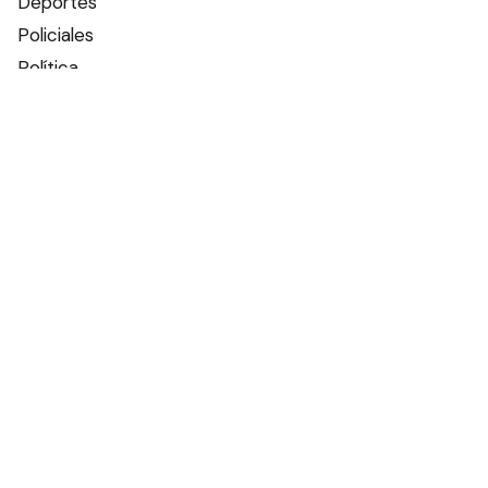
Deportes
Policiales
Política
Espectáculos
Edictos
Farmacias de turno
Tiempo
Otros canales
Facebook
X
Instagram
Contacto