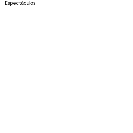
Espectáculos
Edictos
Farmacias de turno
Tiempo
Otros canales
Facebook
X
Instagram
Contacto
Añadir como fuente en
Suscribite