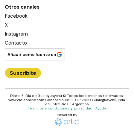
Otros canales
Facebook
X
Instagram
Contacto
Añadir como fuente en
Suscribite
Diario El Día de Gualeguaychú
© Todos los derechos reservados.·
www.
eldiaonline.com
Concordia 1993
· C.P.
2820
Gualeguaychú
, Pcia.
de
Entre Ríos
- Argentina
Términos y condiciones
y
privacidad
·
Ayuda
Powered by