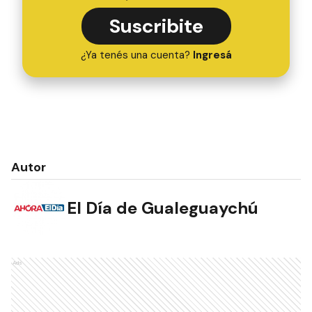
Suscribite
¿Ya tenés una cuenta?
Ingresá
Autor
El Día de Gualeguaychú
Ads