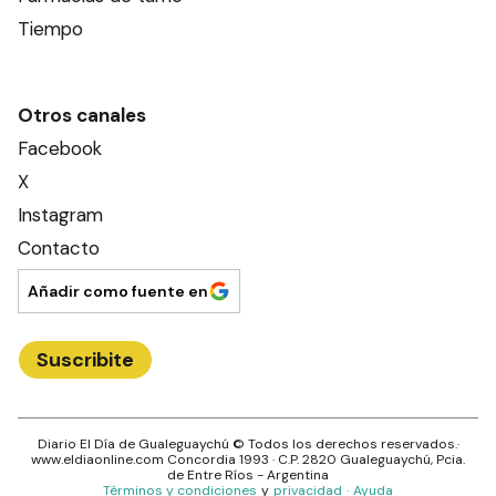
Tiempo
Otros canales
Facebook
X
Instagram
Contacto
Añadir como fuente en
Suscribite
Diario El Día de Gualeguaychú
© Todos los derechos reservados.·
www.
eldiaonline.com
Concordia 1993
· C.P.
2820
Gualeguaychú
, Pcia.
de
Entre Ríos
- Argentina
Términos y condiciones
y
privacidad
·
Ayuda