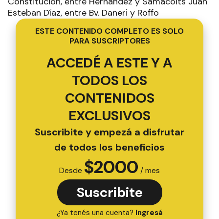
Constitución, entre Hérnandez y Samacoits Juan
Esteban Díaz, entre Bv. Daneri y Roffo
ESTE CONTENIDO COMPLETO ES SOLO
PARA SUSCRIPTORES
ACCEDÉ A ESTE Y A
TODOS LOS
CONTENIDOS
EXCLUSIVOS
Suscribite y empezá a disfrutar
de todos los beneficios
$
2000
Desde
/ mes
Suscribite
¿Ya tenés una cuenta?
Ingresá