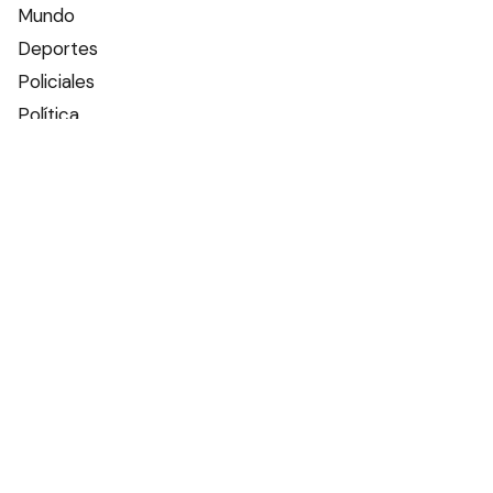
Mundo
Deportes
Policiales
Política
Espectáculos
Edictos
Farmacias de turno
Tiempo
Otros canales
Facebook
X
Instagram