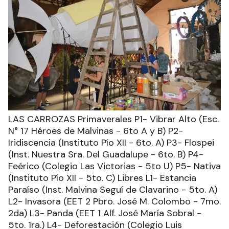
LAS CARROZAS Primaverales P1- Vibrar Alto (Esc.
N° 17 Héroes de Malvinas - 6to A y B) P2-
Iridiscencia (Instituto Pío XII - 6to. A) P3- Flospei
(Inst. Nuestra Sra. Del Guadalupe - 6to. B) P4-
Feérico (Colegio Las Victorias - 5to U) P5- Nativa
(Instituto Pío XII - 5to. C) Libres L1- Estancia
Paraíso (Inst. Malvina Seguí de Clavarino - 5to. A)
L2- Invasora (EET 2 Pbro. José M. Colombo - 7mo.
2da) L3- Panda (EET 1 Alf. José María Sobral -
5to. 1ra.) L4- Deforestación (Colegio Luis