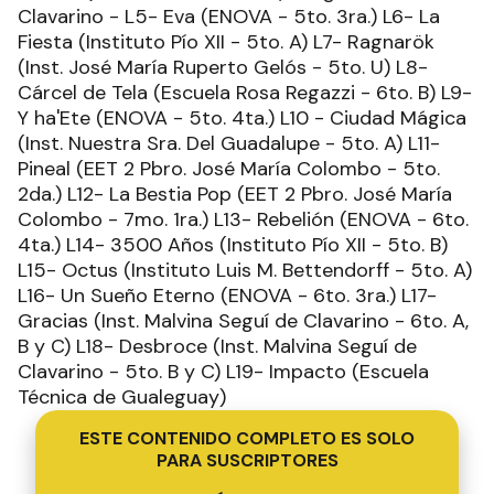
Clavarino - L5- Eva (ENOVA - 5to. 3ra.) L6- La
Fiesta (Instituto Pío XII - 5to. A) L7- Ragnarök
(Inst. José María Ruperto Gelós - 5to. U) L8-
Cárcel de Tela (Escuela Rosa Regazzi - 6to. B) L9-
Y ha'Ete (ENOVA - 5to. 4ta.) L10 - Ciudad Mágica
(Inst. Nuestra Sra. Del Guadalupe - 5to. A) L11-
Pineal (EET 2 Pbro. José María Colombo - 5to.
2da.) L12- La Bestia Pop (EET 2 Pbro. José María
Colombo - 7mo. 1ra.) L13- Rebelión (ENOVA - 6to.
4ta.) L14- 3500 Años (Instituto Pío XII - 5to. B)
L15- Octus (Instituto Luis M. Bettendorff - 5to. A)
L16- Un Sueño Eterno (ENOVA - 6to. 3ra.) L17-
Gracias (Inst. Malvina Seguí de Clavarino - 6to. A,
B y C) L18- Desbroce (Inst. Malvina Seguí de
Clavarino - 5to. B y C) L19- Impacto (Escuela
Técnica de Gualeguay)
ESTE CONTENIDO COMPLETO ES SOLO
PARA SUSCRIPTORES