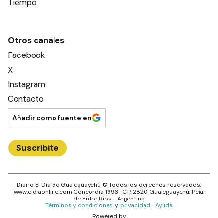
Tiempo
Otros canales
Facebook
X
Instagram
Contacto
Añadir como fuente en
Suscribite
Diario El Día de Gualeguaychú
© Todos los derechos reservados.·
www.
eldiaonline.com
Concordia 1993
· C.P.
2820
Gualeguaychú
, Pcia.
de
Entre Ríos
- Argentina
Términos y condiciones
y
privacidad
·
Ayuda
Powered by