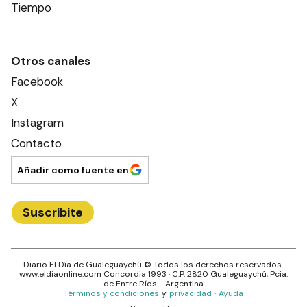
Tiempo
Otros canales
Facebook
X
Instagram
Contacto
Añadir como fuente en
Suscribite
Diario El Día de Gualeguaychú
© Todos los derechos reservados.·
www.
eldiaonline.com
Concordia 1993
· C.P.
2820
Gualeguaychú
, Pcia.
de
Entre Ríos
- Argentina
Términos y condiciones
y
privacidad
·
Ayuda