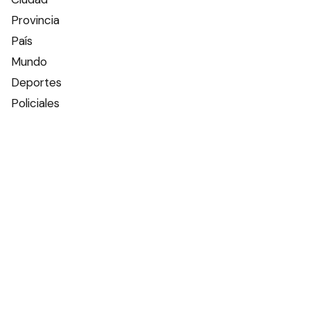
Provincia
País
Mundo
Deportes
Policiales
Política
Espectáculos
Edictos
Farmacias de turno
Tiempo
Otros canales