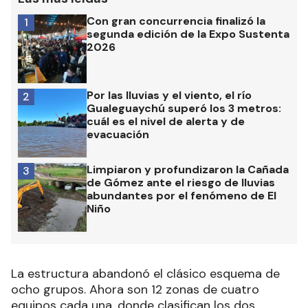
Con gran concurrencia finalizó la
1
segunda edición de la Expo Sustenta
2026
Por las lluvias y el viento, el río
2
Gualeguaychú superó los 3 metros:
cuál es el nivel de alerta y de
evacuación
Limpiaron y profundizaron la Cañada
3
de Gómez ante el riesgo de lluvias
abundantes por el fenómeno de El
Niño
La estructura abandonó el clásico esquema de
ocho grupos. Ahora son 12 zonas de cuatro
equipos cada una, donde clasifican los dos