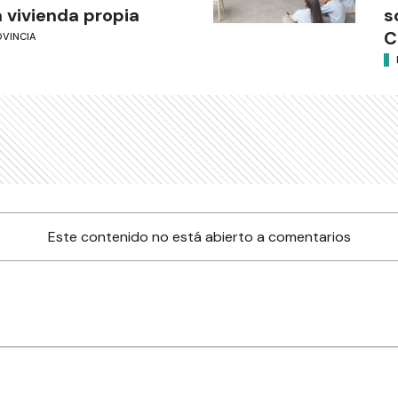
 vivienda propia
s
C
OVINCIA
Este contenido no está abierto a comentarios
nes
Farmacias de turno