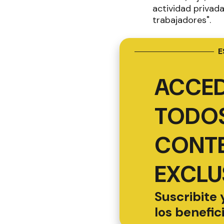
actividad privad
trabajadores".
E
ACCED
TODOS
CONT
EXCLU
Suscribite 
los benefic