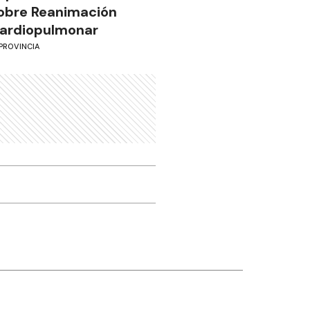
obre Reanimación
ardiopulmonar
PROVINCIA
Otros canales