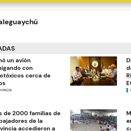
ualeguaychú
ADAS
mó un avión
D
migando con
d
otóxicos cerca de
R
os
E
OVINCIA
 de 2000 familias de
M
bajadores de la
e
vincia accedieron a
c