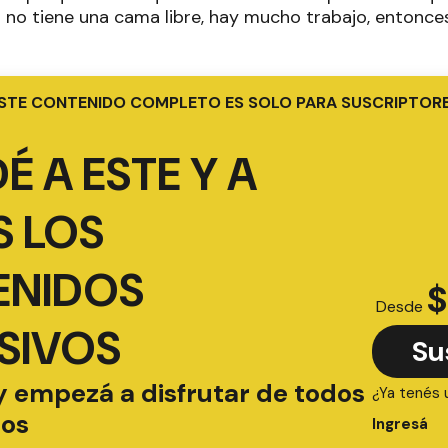
a no tiene una cama libre, hay mucho trabajo, entonc
STE CONTENIDO COMPLETO ES SOLO PARA SUSCRIPTOR
É A ESTE Y A
 LOS
ENIDOS
$
Desde
SIVOS
Su
y empezá a disfrutar de todos
¿Ya tenés 
ios
Ingresá