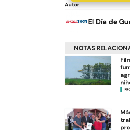
Autor
El Día de G
NOTAS RELACION
Fil
fu
agr
niñ
PR
Más
tra
pro