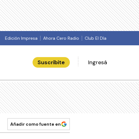
Edición Impresa
Ahora Cero Radio
Club El Día
Suscribite
Ingresá
Añadir como fuente en