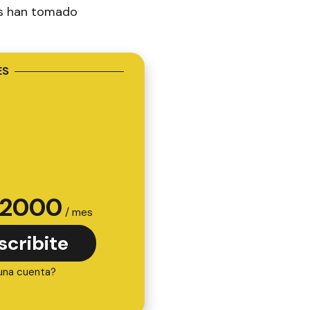
es han tomado
ES
2000
/ mes
scribite
una cuenta?