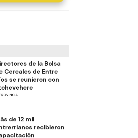
irectores de la Bolsa
e Cereales de Entre
íos se reunieron con
tchevehere
PROVINCIA
ás de 12 mil
ntrerrianos recibieron
apacitación