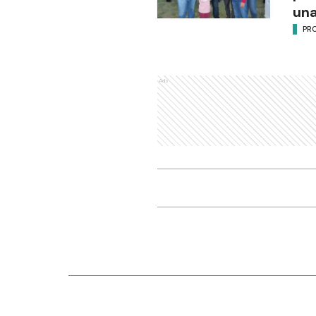
una
PR
Ads
Nosotros
Seccio