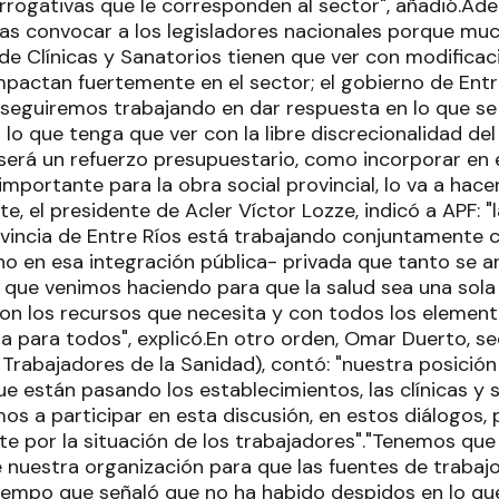
rrogativas que le corresponden al sector", añadió.Ad
ías convocar a los legisladores nacionales porque muc
 de Clínicas y Sanatorios tienen que ver con modifica
mpactan fuertemente en el sector; el gobierno de En
e seguiremos trabajando en dar respuesta en lo que se 
 lo que tenga que ver con la libre discrecionalidad del
 será un refuerzo presupuestario, como incorporar en
mportante para la obra social provincial, lo va a hace
te, el presidente de Acler Víctor Lozze, indicó a APF: 
ovincia de Entre Ríos está trabajando conjuntamente c
no en esa integración pública- privada que tanto se 
o que venimos haciendo para que la salud sea una sol
on los recursos que necesita y con todos los elemento
ta para todos", explicó.En otro orden, Omar Duerto, se
 Trabajadores de la Sanidad), contó: "nuestra posició
ue están pasando los establecimientos, las clínicas y 
s a participar en esta discusión, en estos diálogos, 
te por la situación de los trabajadores"."Tenemos que
uestra organización para que las fuentes de trabaj
l tiempo que señaló que no ha habido despidos en lo que