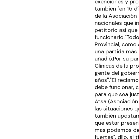
exenciones y pro
también "en 15 d
de la Asociación
nacionales que i
petitorio así qu
funcionario."Todo
Provincial, como
una partida más i
añadió.Por su par
Clínicas de la pr
gente del gobier
años"."El reclam
debe funcionar, c
para que sea jus
Atsa (Asociación
las situaciones q
también apostamo
que estar presen
mas podamos de n
fuertes", dijo, a