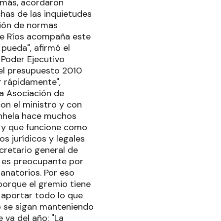
emás, acordaron
has de las inquietudes
ción de normas
tre Ríos acompaña este
pueda", afirmó el
 Poder Ejecutivo
 el presupuesto 2010
r rápidamente",
"la Asociación de
on el ministro y con
anhela hace muchos
a y que funcione como
s jurídicos y legales
cretario general de
n es preocupante por
sanatorios. Por eso
porque el gremio tiene
 aportar todo lo que
o se sigan manteniendo
 va del año: "La