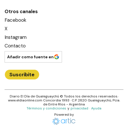
Otros canales
Facebook
X
Instagram
Contacto
Añadir como fuente en
Suscribite
Diario El Día de Gualeguaychú
© Todos los derechos reservados.·
www.
eldiaonline.com
Concordia 1993
· C.P.
2820
Gualeguaychú
, Pcia.
de
Entre Ríos
- Argentina
Términos y condiciones
y
privacidad
·
Ayuda
Powered by