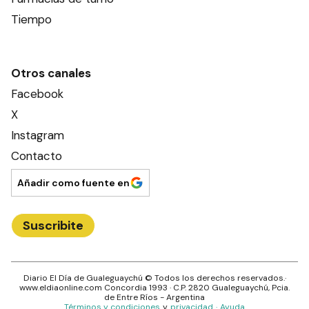
Tiempo
Otros canales
Facebook
X
Instagram
Contacto
Añadir como fuente en
Suscribite
Diario El Día de Gualeguaychú
© Todos los derechos reservados.·
www.
eldiaonline.com
Concordia 1993
· C.P.
2820
Gualeguaychú
, Pcia.
de
Entre Ríos
- Argentina
Términos y condiciones
y
privacidad
·
Ayuda