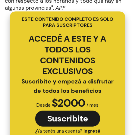
con respecto a los horarios y todo que hay en
algunas provincias".
APF
ESTE CONTENIDO COMPLETO ES SOLO
PARA SUSCRIPTORES
ACCEDÉ A ESTE Y A
TODOS LOS
CONTENIDOS
EXCLUSIVOS
Suscribite y empezá a disfrutar
de todos los beneficios
$
2000
Desde
/ mes
Suscribite
¿Ya tenés una cuenta?
Ingresá