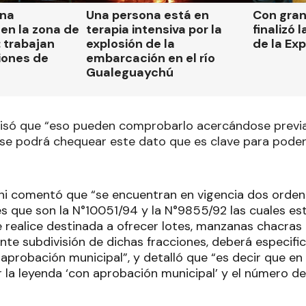
una
Una persona está en
Con gran
en la zona de
terapia intensiva por la
finalizó 
 trabajan
explosión de la
de la Ex
iones de
embarcación en el río
Gualeguaychú
cisó que “eso pueden comprobarlo acercándose previ
se podrá chequear este dato que es clave para pode
i comentó que “se encuentran en vigencia dos orden
s que son la N°10051/94 y la N°9855/92 las cuales e
 realice destinada a ofrecer lotes, manzanas chacras 
e subdivisión de dichas fracciones, deberá especifica
aprobación municipal”, y detalló que “es decir que en
 la leyenda ‘con aprobación municipal’ y el número d