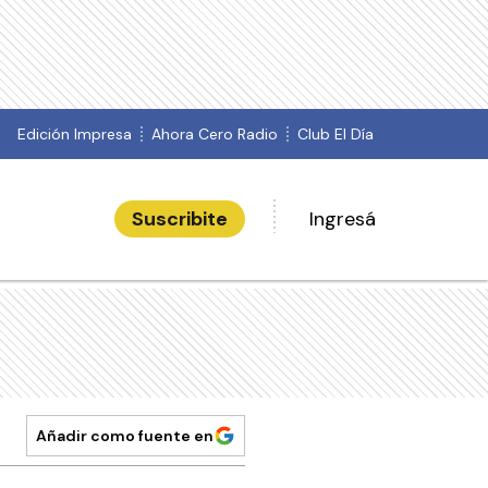
Edición Impresa
Ahora Cero Radio
Club El Día
Suscribite
Ingresá
Añadir como fuente en