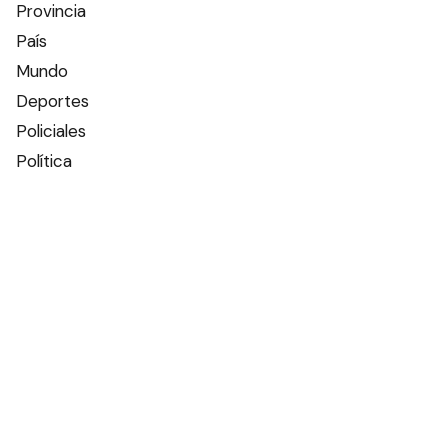
Provincia
País
Mundo
Deportes
Policiales
Política
Espectáculos
Edictos
Farmacias de turno
Tiempo
Otros canales
Facebook