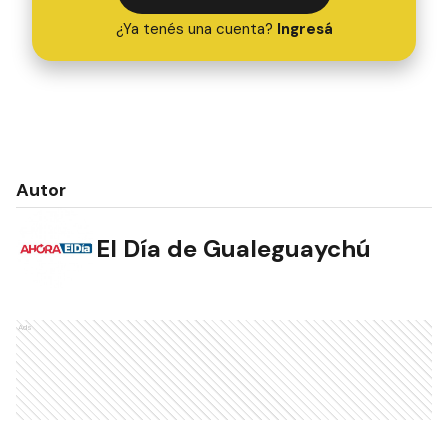
¿Ya tenés una cuenta?
Ingresá
Autor
El Día de Gualeguaychú
Ads