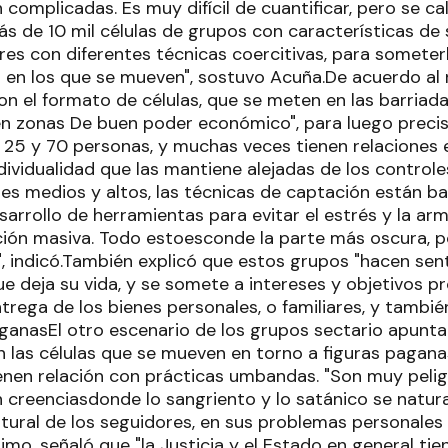
complicadas. Es muy difícil de cuantificar, pero se ca
ás de 10 mil células de grupos con características de 
res con diferentes técnicas coercitivas, para someter
 en los que se mueven", sostuvo Acuña.De acuerdo al r
n el formato de células, que se meten en las barriad
n zonas De buen poder económico", para luego precis
e 25 y 70 personas, y muchas veces tienen relaciones e
ividualidad que las mantiene alejadas de los controle
es medios y altos, las técnicas de captación están b
esarrollo de herramientas para evitar el estrés y la ar
ación masiva. Todo estoesconde la parte más oscura, p
 indicó.También explicó que estos grupos "hacen sentir
ue deja su vida, y se somete a intereses y objetivos pr
ntrega de los bienes personales, o familiares, y tambié
ganasEl otro escenario de los grupos sectario apunta 
 las células que se mueven en torno a figuras paga
ienen relación con prácticas umbandas. "Son muy peli
 creenciasdonde lo sangriento y lo satánico se natura
ltural de los seguidores, en sus problemas personales 
timo, señaló que "la Justicia y el Estado en general tien