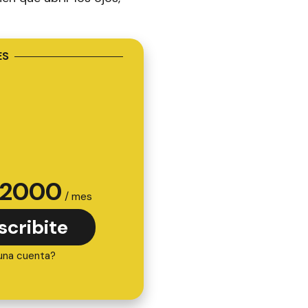
ES
2000
/ mes
scribite
una cuenta?