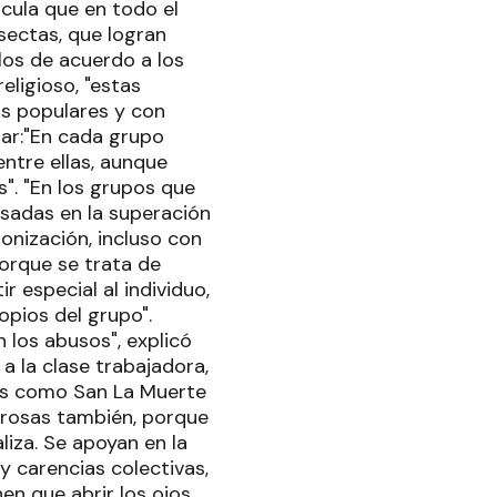
lcula que en todo el
sectas, que logran
los de acuerdo a los
eligioso, "estas
as populares y con
ar:"En cada grupo
ntre ellas, aunque
s". "En los grupos que
asadas en la superación
monización, incluso con
orque se trata de
 especial al individuo,
opios del grupo".
n los abusos", explicó
a la clase trabajadora,
nas como San La Muerte
grosas también, porque
liza. Se apoyan en la
y carencias colectivas,
en que abrir los ojos,