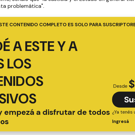
sta problemática".
STE CONTENIDO COMPLETO ES SOLO PARA SUSCRIPTOR
É A ESTE Y A
 LOS
ENIDOS
$
Desde
SIVOS
Su
y empezá a disfrutar de todos
¿Ya tenés 
ios
Ingresá