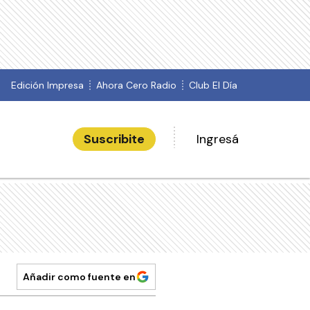
Edición Impresa
Ahora Cero Radio
Club El Día
Suscribite
Ingresá
Añadir como fuente en