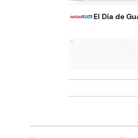
El Día de G
Ads