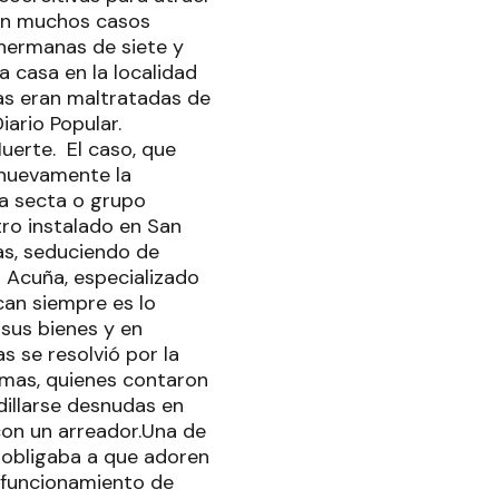
 en muchos casos
 hermanas de siete y
a casa en la localidad
as eran maltratadas de
iario Popular.
erte. El caso, que
 nuevamente la
na secta o grupo
tro instalado en San
as, seduciendo de
l Acuña, especializado
can siempre es lo
sus bienes y en
s se resolvió por la
timas, quienes contaron
illarse desnudas en
 con un arreador.Una de
s obligaba a que adoren
 funcionamiento de