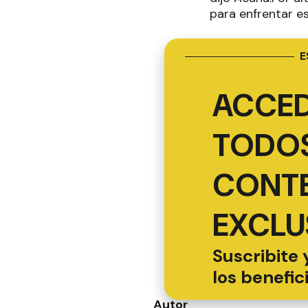
para enfrentar e
E
ACCED
TODOS
CONT
EXCLU
Suscribite 
los benefic
Autor