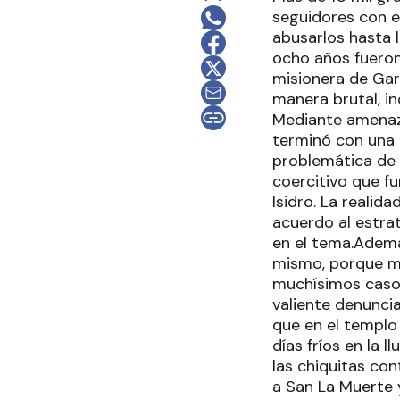
seguidores con e
abusarlos hasta l
ocho años fueron 
misionera de Ga
manera brutal, in
Mediante amenaza
terminó con una 
problemática de l
coercitivo que fu
Isidro. La reali
acuerdo al estra
en el tema.Ademá
mismo, porque me
muchísimos casos 
valiente denuncia
que en el templo
días fríos en la 
las chiquitas con
a San La Muerte 