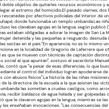
l doble objetivo de quitarles recursos económicos y
legar al extremo del homicidio.El pasado viernes, dos
rescatadas por efectivos policiales del interior de un
ruhapé, donde funcionaba un templo umbanda.Las niñ
cluso les clavaban agujas en la lengua, según publicó D
s estaban obligadas a adorar la imagen de San La Mu
mujer detenida y las pequeñas a resguardo, desnuda
as sectas en el país."En apariencia, no es lo mismo u
nciona en la localidad de Gregorio de Laferrere que o
dad es que se mueven con técnicas de captación distint
to social al que apuntan", sostuvo el sacerdote Manue
s, contó que "a pesar de esas diferencias, lo que bus
diante el control del individuo logran apoderarse de 
con abusos físicos".La historia de las niñas misionera
 de la directora de la escuela a la que asisten las víc
 umbanda las sometían a crueles castigos, como arrod
lluvia, recibir baldazos de agua helada y ser golpeadas
tó que le clavaron agujas en la lengua, mientras se la
y les enseñaban invocaciones. "Las consecuencias del