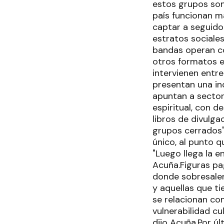
estos grupos son 
país funcionan m
captar a seguido
estratos sociales
bandas operan co
otros formatos e
intervienen entr
presentan una ind
apuntan a sector
espiritual, con d
libros de divulg
grupos cerrados",
único, al punto q
"Luego llega la e
Acuña.Figuras pa
donde sobresalen
y aquellas que t
se relacionan con
vulnerabilidad cu
dijo Acuña.Por úl