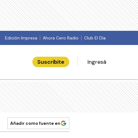
Edición Impresa
Ahora Cero Radio
Club El Día
Suscribite
Ingresá
Añadir como fuente en