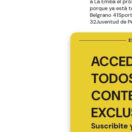
a La Emilia el pr
porque ya está to
Belgrano 41Sport
32Juventud de P
E
ACCED
TODOS
CONT
EXCLU
Suscribite 