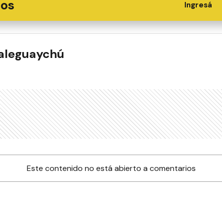
ios
Ingresá
ualeguaychú
Este contenido no está abierto a comentarios