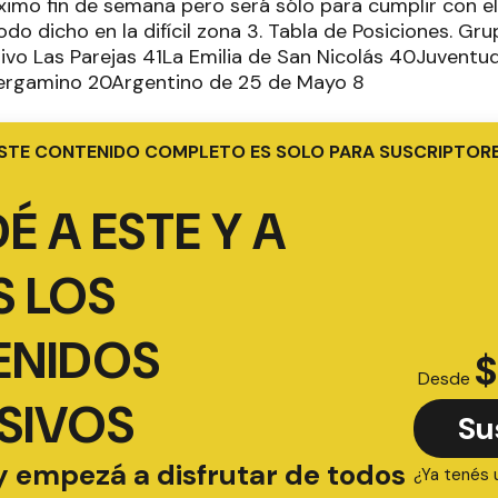
óximo fin de semana pero será sólo para cumplir con el
do dicho en la difícil zona 3. Tabla de Posiciones. G
ivo Las Parejas 41La Emilia de San Nicolás 40Juventu
ergamino 20Argentino de 25 de Mayo 8
STE CONTENIDO COMPLETO ES SOLO PARA SUSCRIPTOR
É A ESTE Y A
 LOS
ENIDOS
$
Desde
SIVOS
Su
y empezá a disfrutar de todos
¿Ya tenés 