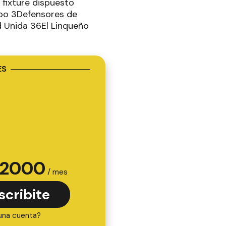
 fixture dispuesto
rupo 3Defensores de
d Unida 36El Linqueño
ES
2000
/ mes
scribite
una cuenta?