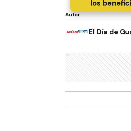
los benefic
Autor
El Día de G
Ads