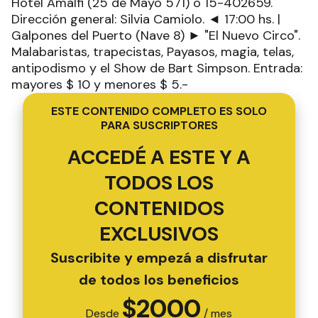
Hotel Amalfi (25 de Mayo 571) o 15-402659.
Dirección general: Silvia Camiolo. ◄ 17:00 hs. |
Galpones del Puerto (Nave 8) ► "El Nuevo Circo".
Malabaristas, trapecistas, Payasos, magia, telas,
antipodismo y el Show de Bart Simpson. Entrada:
mayores $ 10 y menores $ 5.-
ESTE CONTENIDO COMPLETO ES SOLO
PARA SUSCRIPTORES
ACCEDÉ A ESTE Y A
TODOS LOS
CONTENIDOS
EXCLUSIVOS
Suscribite y empezá a disfrutar
de todos los beneficios
$
2000
Desde
/ mes