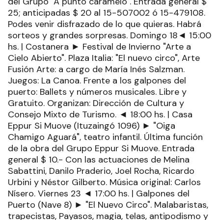
del Grupo "A punto caramelo". Entrada general $
25; anticipadas $ 20 al 15-507002 ó 15-479108.
Podes venir disfrazado de lo que quieras. Habrá
sorteos y grandes sorpresas. Domingo 18◄ 15:00
hs. | Costanera ► Festival de Invierno "Arte a
Cielo Abierto". Plaza Italia: "El nuevo circo", Arte
Fusión Arte: a cargo de María Inés Salzman.
Juegos: La Canoa. Frente a los galpones del
puerto: Ballets y números musicales. Libre y
Gratuito. Organizan: Dirección de Cultura y
Consejo Mixto de Turismo. ◄ 18:00 hs. | Casa
Eppur Si Muove (Ituzaingó 1096) ► "Oiga
Chamigo Aguará", teatro infantil. Última función
de la obra del Grupo Eppur Si Muove. Entrada
general $ 10.- Con las actuaciones de Melina
Sabattini, Danilo Praderio, Joel Rocha, Ricardo
Urbini y Néstor Gilberto. Música original: Carlos
Nísero. Viernes 23 ◄ 17:00 hs. | Galpones del
Puerto (Nave 8) ► "El Nuevo Circo". Malabaristas,
trapecistas, Payasos, magia, telas, antipodismo y