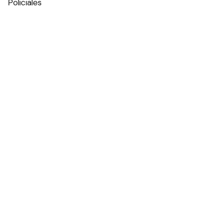
Policiales
Política
Espectáculos
Edictos
Farmacias de turno
Tiempo
Otros canales
Facebook
X
Instagram
Contacto
Añadir como fuente en