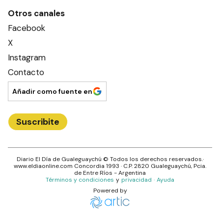
Otros canales
Facebook
X
Instagram
Contacto
Añadir como fuente en
Suscribite
Diario El Día de Gualeguaychú
© Todos los derechos reservados.·
www.
eldiaonline.com
Concordia 1993
· C.P.
2820
Gualeguaychú
, Pcia.
de
Entre Ríos
- Argentina
Términos y condiciones
y
privacidad
·
Ayuda
Powered by