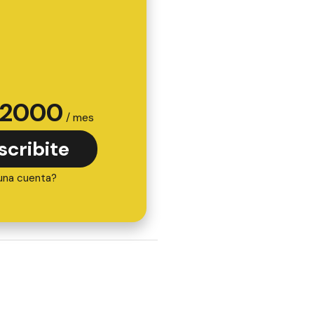
2000
/ mes
scribite
una cuenta?