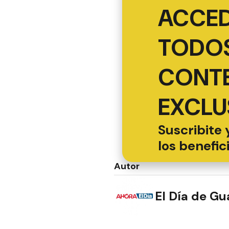
ACCED
TODOS
CONT
EXCLU
Suscribite 
los benefic
Autor
El Día de G