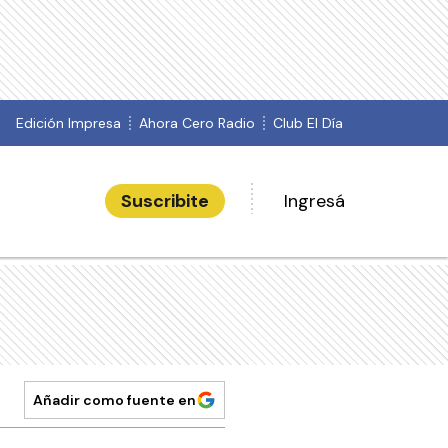
Edición Impresa
Ahora Cero Radio
Club El Día
Suscribite
Ingresá
Añadir como fuente en