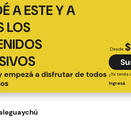
É A ESTE Y A
 LOS
ENIDOS
$
Desde
SIVOS
Su
y empezá a disfrutar de todos
¿Ya tenés 
ios
Ingresá
ualeguaychú