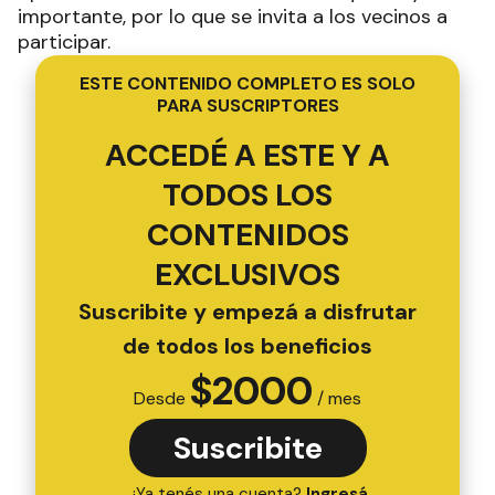
importante, por lo que se invita a los vecinos a
participar.
ESTE CONTENIDO COMPLETO ES SOLO
PARA SUSCRIPTORES
ACCEDÉ A ESTE Y A
TODOS LOS
CONTENIDOS
EXCLUSIVOS
Suscribite y empezá a disfrutar
de todos los beneficios
$
2000
Desde
/ mes
Suscribite
¿Ya tenés una cuenta?
Ingresá