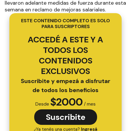
llevaron adelante medidas de fuerza durante esta
semana en reclamo de mejoras salariales.
ESTE CONTENIDO COMPLETO ES SOLO
PARA SUSCRIPTORES
ACCEDÉ A ESTE Y A
TODOS LOS
CONTENIDOS
EXCLUSIVOS
Suscribite y empezá a disfrutar
de todos los beneficios
$
2000
Desde
/ mes
Suscribite
¿Ya tenés una cuenta?
Ingresá