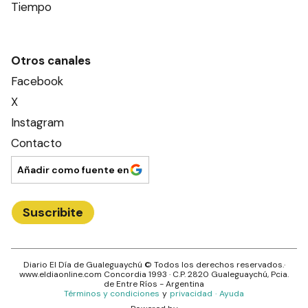
Tiempo
Otros canales
Facebook
X
Instagram
Contacto
Añadir como fuente en
Suscribite
Diario El Día de Gualeguaychú
© Todos los derechos reservados.·
www.
eldiaonline.com
Concordia 1993
· C.P.
2820
Gualeguaychú
, Pcia.
de
Entre Ríos
- Argentina
Términos y condiciones
y
privacidad
·
Ayuda