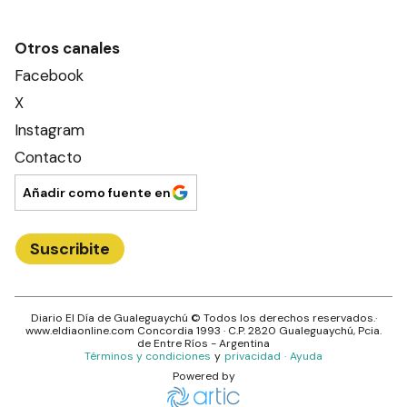
Otros canales
Facebook
X
Instagram
Contacto
Añadir como fuente en
Suscribite
Diario El Día de Gualeguaychú
© Todos los derechos reservados.·
www.
eldiaonline.com
Concordia 1993
· C.P.
2820
Gualeguaychú
, Pcia.
de
Entre Ríos
- Argentina
Términos y condiciones
y
privacidad
·
Ayuda
Powered by