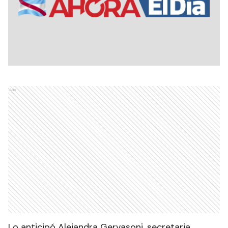
Ads
Lo anticipó Alejandra Gervasoni, secretaria