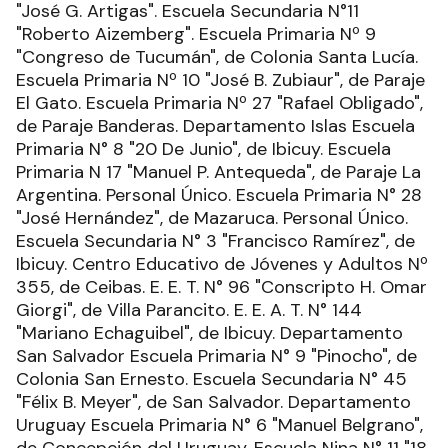
"José G. Artigas". Escuela Secundaria N°11
"Roberto Aizemberg". Escuela Primaria Nº 9
"Congreso de Tucumán", de Colonia Santa Lucía.
Escuela Primaria Nº 10 "José B. Zubiaur", de Paraje
El Gato. Escuela Primaria Nº 27 "Rafael Obligado",
de Paraje Banderas. Departamento Islas Escuela
Primaria N° 8 "20 De Junio", de Ibicuy. Escuela
Primaria N 17 "Manuel P. Antequeda", de Paraje La
Argentina. Personal Único. Escuela Primaria N° 28
"José Hernández", de Mazaruca. Personal Único.
Escuela Secundaria N° 3 "Francisco Ramírez", de
Ibicuy. Centro Educativo de Jóvenes y Adultos Nº
355, de Ceibas. E. E. T. N° 96 "Conscripto H. Omar
Giorgi", de Villa Parancito. E. E. A. T. N° 144
"Mariano Echaguibel", de Ibicuy. Departamento
San Salvador Escuela Primaria N° 9 "Pinocho", de
Colonia San Ernesto. Escuela Secundaria N° 45
"Félix B. Meyer", de San Salvador. Departamento
Uruguay Escuela Primaria N° 6 "Manuel Belgrano",
de Concepción del Uruguay. Escuela Nina N° 11 "18