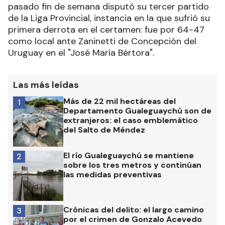
pasado fin de semana disputó su tercer partido
de la Liga Provincial, instancia en la que sufrió su
primera derrota en el certamen: fue por 64-47
como local ante Zaninetti de Concepción del
Uruguay en el "José María Bértora".
Las más leídas
Más de 22 mil hectáreas del
1
Departamento Gualeguaychú son de
extranjeros: el caso emblemático
del Salto de Méndez
El río Gualeguaychú se mantiene
2
sobre los tres metros y continúan
las medidas preventivas
Crónicas del delito: el largo camino
3
por el crimen de Gonzalo Acevedo