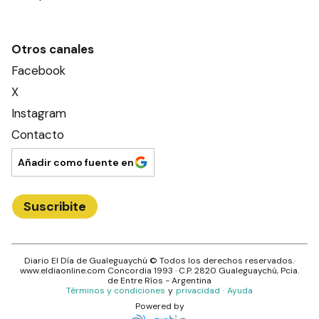
Otros canales
Facebook
X
Instagram
Contacto
Añadir como fuente en
Suscribite
Diario El Día de Gualeguaychú
© Todos los derechos reservados.·
www.
eldiaonline.com
Concordia 1993
· C.P.
2820
Gualeguaychú
, Pcia.
de
Entre Ríos
- Argentina
Términos y condiciones
y
privacidad
·
Ayuda
Powered by