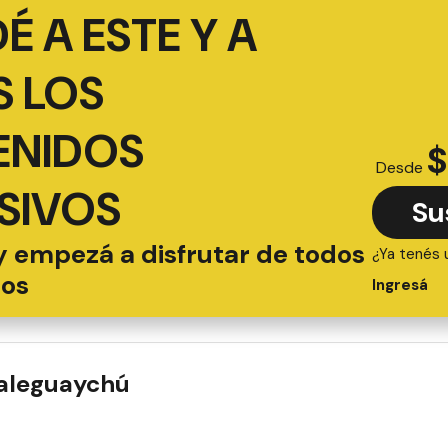
É A ESTE Y A
 LOS
ENIDOS
$
Desde
SIVOS
Su
y empezá a disfrutar de todos
¿Ya tenés 
ios
Ingresá
ualeguaychú