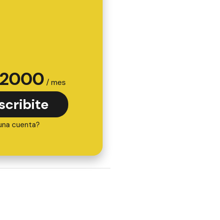
2000
/ mes
scribite
una cuenta?