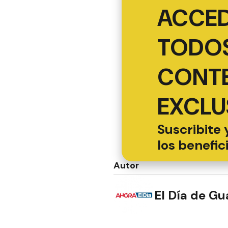
ACCED
TODOS
CONT
EXCLU
Suscribite 
los benefic
Autor
El Día de G