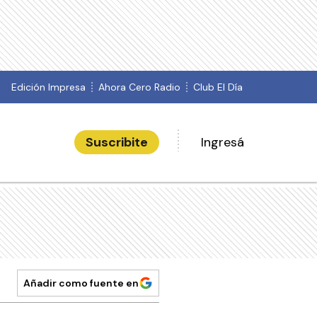
Edición Impresa
Ahora Cero Radio
Club El Día
Suscribite
Ingresá
Añadir como fuente en