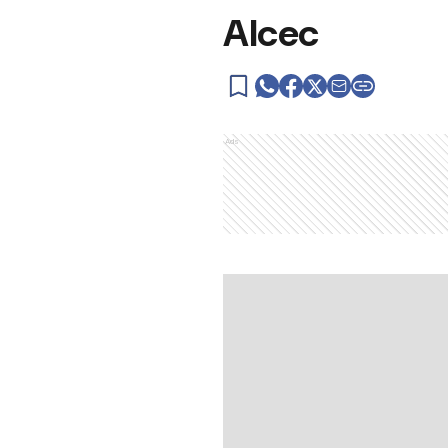
Alcec
Ads