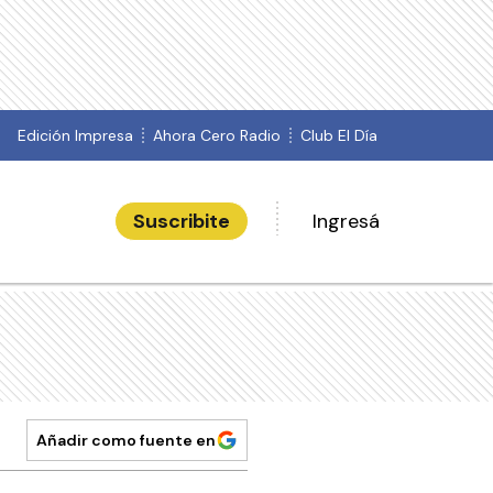
Edición Impresa
Ahora Cero Radio
Club El Día
Suscribite
Ingresá
Añadir como fuente en