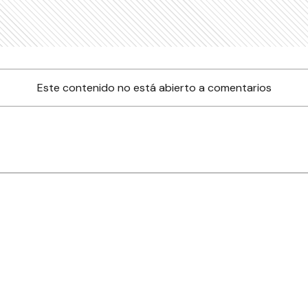
Este contenido no está abierto a comentarios
nes
Farmacias de turno
Tiempo
ia
es
es