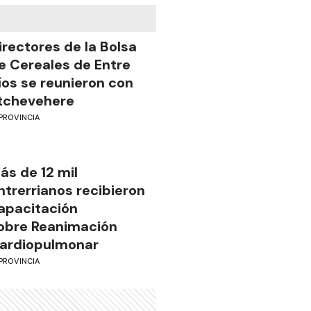
irectores de la Bolsa
e Cereales de Entre
íos se reunieron con
tchevehere
PROVINCIA
ás de 12 mil
ntrerrianos recibieron
apacitación
obre Reanimación
ardiopulmonar
PROVINCIA