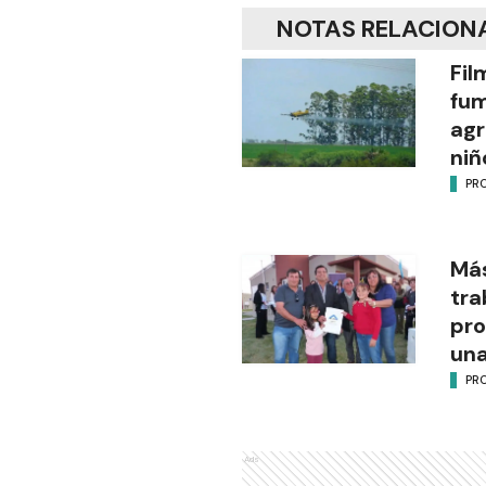
NOTAS RELACION
Fil
fu
agr
niñ
PR
Más
tra
pro
una
PR
Ads