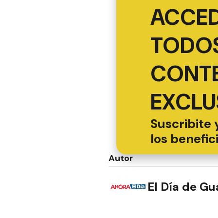
ACCED
TODOS
CONT
EXCLU
Suscribite 
los benefic
Autor
El Día de G