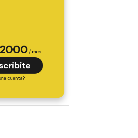
2000
/ mes
scribite
una cuenta?