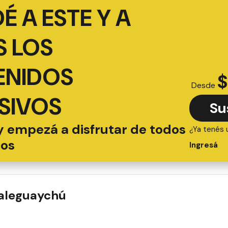
É A ESTE Y A
 LOS
ENIDOS
$
Desde
SIVOS
Su
y empezá a disfrutar de todos
¿Ya tenés 
ios
Ingresá
ualeguaychú