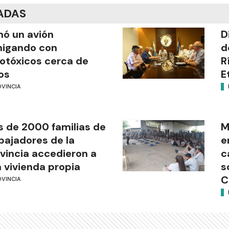
ADAS
mó un avión
D
migando con
d
otóxicos cerca de
R
os
E
OVINCIA
 de 2000 familias de
M
bajadores de la
e
vincia accedieron a
c
 vivienda propia
s
C
OVINCIA