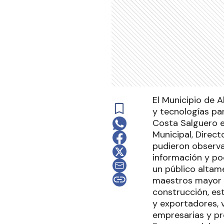
El Municipio de A
y tecnologías pa
Costa Salguero en
Municipal, Direc
pudieron observa
información y po
un público altame
maestros mayor d
construcción, es
y exportadores, 
empresarias y pr