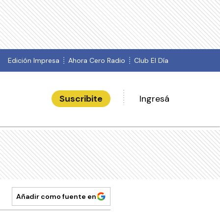
Edición Impresa
Ahora Cero Radio
Club El Día
Suscribite
Ingresá
Añadir como fuente en