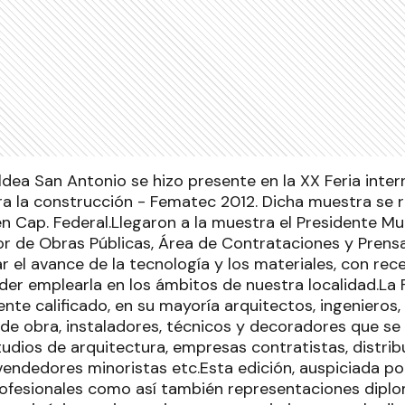
ldea San Antonio se hizo presente en la XX Feria inter
ra la construcción - Fematec 2012. Dicha muestra se r
 Cap. Federal.Llegaron a la muestra el Presidente Mun
tor de Obras Públicas, Área de Contrataciones y Prens
r el avance de la tecnología y los materiales, con re
der emplearla en los ámbitos de nuestra localidad.La 
nte calificado, en su mayoría arquitectos, ingenieros,
e obra, instaladores, técnicos y decoradores que s
tudios de arquitectura, empresas contratistas, distri
vendedores minoristas etc.Esta edición, auspiciada p
ofesionales como así también representaciones diplom