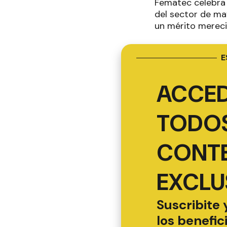
Fematec celebra 
del sector de ma
un mérito mereci
E
ACCED
TODOS
CONT
EXCLU
Suscribite 
los benefic