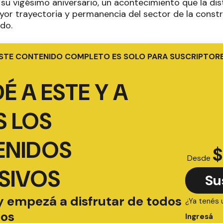
su vigésimo aniversario, un acontecimiento que la di
yor trayectoria y permanencia del sector de la constr
do.
STE CONTENIDO COMPLETO ES SOLO PARA SUSCRIPTOR
É A ESTE Y A
 LOS
ENIDOS
$
Desde
SIVOS
Su
y empezá a disfrutar de todos
¿Ya tenés 
ios
Ingresá