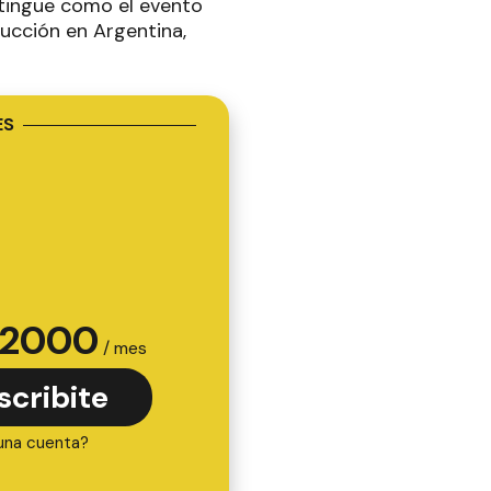
stingue como el evento
ucción en Argentina,
ES
2000
/ mes
scribite
una cuenta?