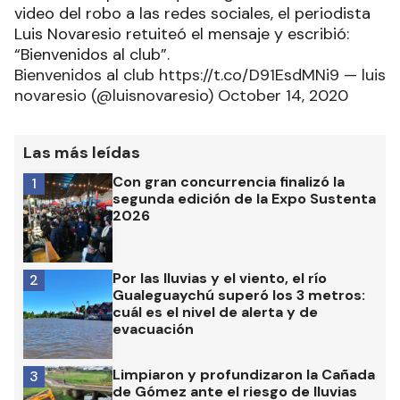
video del robo a las redes sociales, el periodista
Luis Novaresio retuiteó el mensaje y escribió:
“Bienvenidos al club”.
Bienvenidos al club https://t.co/D91EsdMNi9 — luis
novaresio (@luisnovaresio) October 14, 2020
Las más leídas
Con gran concurrencia finalizó la
1
segunda edición de la Expo Sustenta
2026
Por las lluvias y el viento, el río
2
Gualeguaychú superó los 3 metros:
cuál es el nivel de alerta y de
evacuación
Limpiaron y profundizaron la Cañada
3
de Gómez ante el riesgo de lluvias