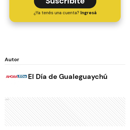
Suscribite
¿Ya tenés una cuenta?
Ingresá
Autor
El Día de Gualeguaychú
Ads