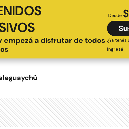
ENIDOS
$
Desde
SIVOS
Su
y empezá a disfrutar de todos
¿Ya tenés 
ios
Ingresá
ualeguaychú