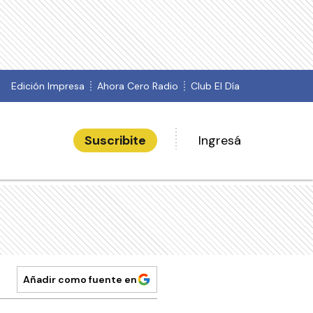
Edición Impresa
Ahora Cero Radio
Club El Día
Suscribite
Ingresá
Añadir como fuente en