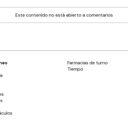
Este contenido no está abierto a comentarios
nes
Farmacias de turno
Tiempo
ia
es
es
áculos