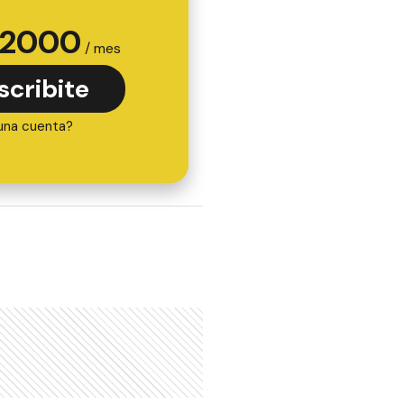
2000
/ mes
scribite
una cuenta?