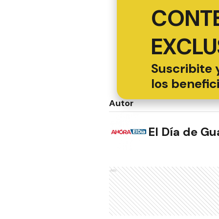
CONT
EXCLU
Suscribite 
los benefic
Autor
El Día de G
Ads