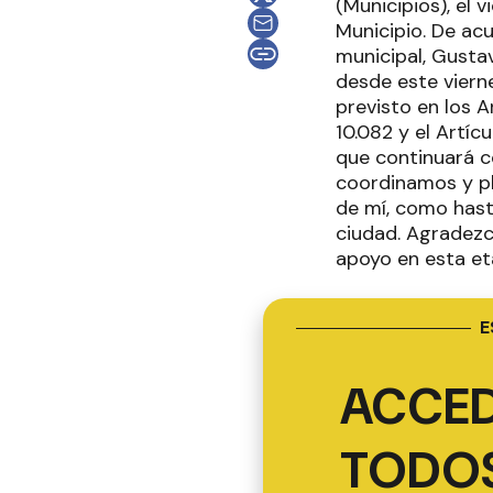
(Municipios), el 
Municipio. De acu
municipal, Gustav
desde este vierne
previsto en los A
10.082 y el Artíc
que continuará c
coordinamos y pl
de mí, como hast
ciudad. Agradezc
apoyo en esta et
E
ACCED
TODOS