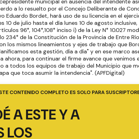
vicepresidente municipal en ausencia del intendente as
erdo a lo resuelto por el Concejo Deliberante de Conc
o Eduardo Bordet, hará uso de su licencia en el ejerci
s 10 de julio hasta el día lunes 10 de agosto inclusive,
rtículos 96°, 104°,108° inciso i) de la Ley N° 10.027 mod
ulo 234° de la Constitución de la Provincia de Entre R
on los mismos lineamientos y ejes de trabajo que Bord
anificamos esta gestión, día a día" y en ese marco as
a ahora, para continuar el firme avance que venimos 
o a todos los equipos de trabajo del Municipio que m
apa que toca asumir la intendencia". (APFDigital)
STE CONTENIDO COMPLETO ES SOLO PARA SUSCRIPTOR
É A ESTE Y A
 LOS