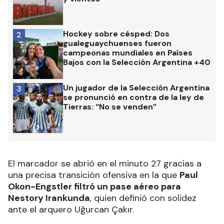
Hockey sobre césped: Dos
2
gualeguaychuenses fueron
campeonas mundiales en Países
Bajos con la Selección Argentina +40
Un jugador de la Selección Argentina
3
se pronunció en contra de la ley de
Tierras: “No se venden”
El marcador se abrió en el minuto 27 gracias a
una precisa transición ofensiva en la que
Paul
Okon-Engstler filtró un pase aéreo para
Nestory Irankunda
, quien definió con solidez
ante el arquero Uğurcan Çakır.