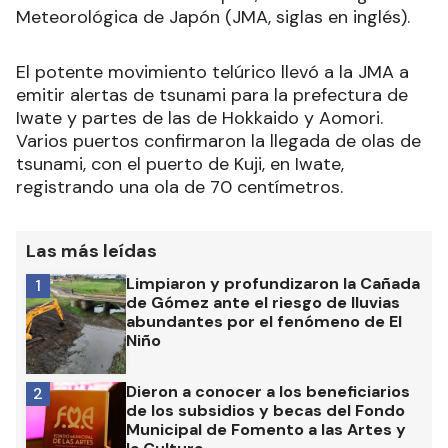
Meteorológica de Japón (JMA, siglas en inglés).
El potente movimiento telúrico llevó a la JMA a
emitir alertas de tsunami para la prefectura de
Iwate y partes de las de Hokkaido y Aomori.
Varios puertos confirmaron la llegada de olas de
tsunami, con el puerto de Kuji, en Iwate,
registrando una ola de 70 centímetros.
Las más leídas
Limpiaron y profundizaron la Cañada
1
de Gómez ante el riesgo de lluvias
abundantes por el fenómeno de El
Niño
Dieron a conocer a los beneficiarios
2
de los subsidios y becas del Fondo
Municipal de Fomento a las Artes y