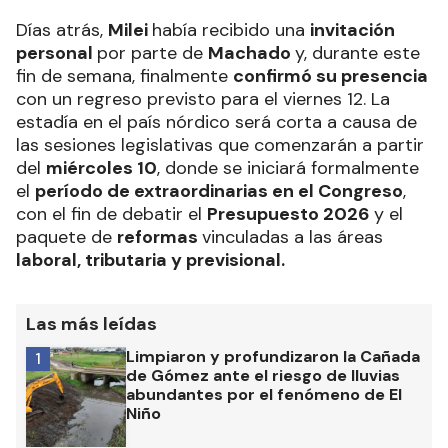
Días atrás,
Milei
había recibido una
invitación
personal
por parte de
Machado
y, durante este
fin de semana, finalmente
confirmó su presencia
con un regreso previsto para el viernes 12. La
estadía en el país nórdico será corta a causa de
las sesiones legislativas que comenzarán a partir
del
miércoles 10
, donde se iniciará formalmente
el
período de extraordinarias en el Congreso
,
con el fin de debatir el
Presupuesto 2026
y el
paquete de
reformas
vinculadas a las áreas
laboral, tributaria y previsional.
Las más leídas
Limpiaron y profundizaron la Cañada
1
de Gómez ante el riesgo de lluvias
abundantes por el fenómeno de El
Niño