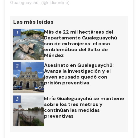
Gualeguaychú- (@eldiaonline)
Las más leídas
Más de 22 mil hectáreas del
1
Departamento Gualeguaychú
son de extranjeros: el caso
emblemático del Salto de
Méndez
Asesinato en Gualeguaychú:
2
Avanza la investigación y el
joven acusado quedó con
prisión preventiva
El río Gualeguaychú se mantiene
3
sobre los tres metros y
continúan las medidas
preventivas