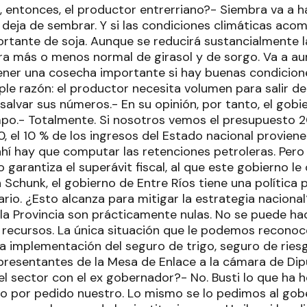
 entonces, el productor entrerriano?- Siembra va a ha
deja de sembrar. Y si las condiciones climáticas ac
rtante de soja. Aunque se reducirá sustancialmente l
a más o menos normal de girasol y de sorgo. Va a au
ener una cosecha importante si hay buenas condicione
le razón: el productor necesita volumen para salir de s
alvar sus números.- En su opinión, por tanto, el gobie
ampo.- Totalmente. Si nosotros vemos el presupuesto 
 el 10 % de los ingresos del Estado nacional proviene
hí hay que computar las retenciones petroleras. Pero 
garantiza el superávit fiscal, al que este gobierno le
 Schunk, el gobierno de Entre Ríos tiene una política 
rio. ¿Esto alcanza para mitigar la estrategia naciona
la Provincia son prácticamente nulas. No se puede hace
e recursos. La única situación que le podemos reconoce
la implementación del seguro de trigo, seguro de ries
presentantes de la Mesa de Enlace a la cámara de Di
del sector con el ex gobernador?- No. Busti lo que ha 
ivo por pedido nuestro. Lo mismo se lo pedimos al go