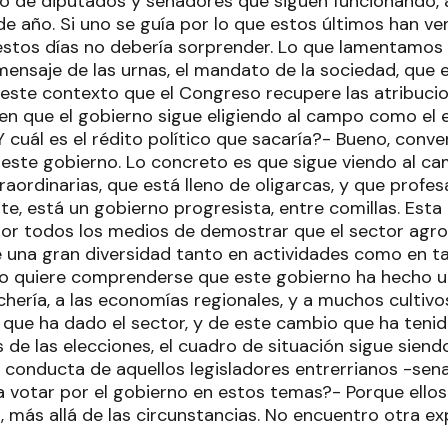
po de diputados y senadores que siguen funcionando,
de año. Si uno se guía por lo que estos últimos han v
estos días no debería sorprender. Lo que lamentamos
ensaje de las urnas, el mandato de la sociedad, que e
 este contexto que el Congreso recupere las atribuci
ben que el gobierno sigue eligiendo al campo como el
Y cuál es el rédito político que sacaría?- Bueno, co
 a este gobierno. Lo concreto es que sigue viendo al 
aordinarias, que está lleno de oligarcas, y que profesa
e, está un gobierno progresista, entre comillas. Esta es
or todos los medios de demostrar que el sector agr
e una gran diversidad tanto en actividades como en t
o quiere comprenderse que este gobierno ha hecho u
echería, a las economías regionales, y a muchos cultivo
a que ha dado el sector, y de este cambio que ha tenid
 de las elecciones, el cuadro de situación sigue sien
 conducta de aquellos legisladores entrerrianos -sen
a votar por el gobierno en estos temas?- Porque ellos
, más allá de las circunstancias. No encuentro otra exp