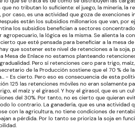
e lo que se trata es de cómo se distribuyen las carg
ue no tributan lo suficiente: el juego, la minería, la re
a, por caso, es una actividad que goza de exenciones i
Después están los subsidios millonarios que van, por ej
ntina los subsidios benefician a sectores concentrado
r agropecuario, la lógica es la misma. Se alienta la co
cierto que esté pensada para beneficiar a la mesa de 
ay que sostener este nivel de retenciones a la soja, pa
la Mesa de Enlace no estamos planteando retenciones 
gradualidad. Pero sí retenciones cero para trigo, maíz,
 secretario de la Producción sostiene que el 70 % de la
a... - Es cierto. Pero eso es consecuencia de esta pol
ción 125 las retenciones móviles no eran solamente par
igo, el maíz y el girasol. Y hoy el girasol, que es un cul
ciones del 30%. Por tanto, no es cierto que quieran evita
odo lo contrario. La ganadería, que es una actividad 
 con la agricultura, no tiene condiciones de rentabi
jan a pérdida. Por lo tanto se prioriza la soja en fu
ilidad.