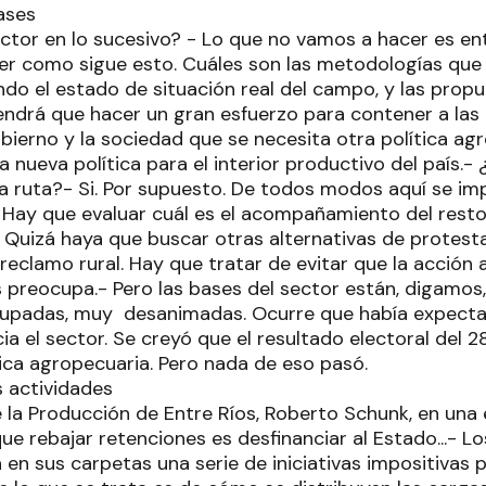
ases
ector en lo sucesivo? - Lo que no vamos a hacer es en
er como sigue esto. Cuáles son las metodologías que
do el estado de situación real del campo, y las propue
 tendrá que hacer un gran esfuerzo para contener a la
gobierno y la sociedad que se necesita otra política a
 nueva política para el interior productivo del país.
 la ruta?- Si. Por supuesto. De todos modos aquí se 
. Hay que evaluar cuál es el acompañamiento del resto
. Quizá haya que buscar otras alternativas de protest
reclamo rural. Hay que tratar de evitar que la acción
 preocupa.- Pero las bases del sector están, digamos,
upadas, muy desanimadas. Ocurre que había expecta
cia el sector. Se creyó que el resultado electoral del 28
tica agropecuaria. Pero nada de eso pasó.
 actividades
e la Producción de Entre Ríos, Roberto Schunk, en una
que rebajar retenciones es desfinanciar al Estado...- Lo
 en sus carpetas una serie de iniciativas impositivas 