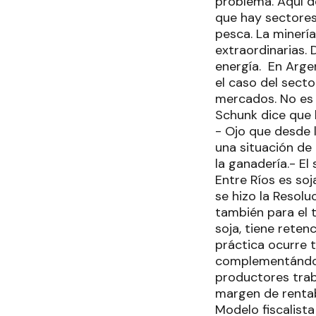
problema. Aquí d
que hay sectores q
pesca. La minerí
extraordinarias. 
energía. En Arge
el caso del secto
mercados. No es 
Schunk dice que h
- Ojo que desde 
una situación de 
la ganadería.- El
Entre Ríos es soj
se hizo la Resolu
también para el tr
soja, tiene reten
práctica ocurre t
complementándose
productores traba
margen de rentab
Modelo fiscalista