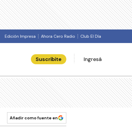
Edición Impresa
Ahora Cero Radio
Club El Día
Suscribite
Ingresá
Añadir como fuente en