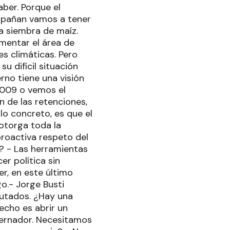
ber. Porque el
ompañan vamos a tener
a siembra de maíz.
mentar el área de
s climáticas. Pero
u difícil situación
rno tiene una visión
2009 o vemos el
n de las retenciones,
lo concreto, es que el
 otorga toda la
proactiva respeto del
l? - Las herramientas
r política sin
r, en este último
go.- Jorge Busti
putados. ¿Hay una
hecho es abrir un
bernador. Necesitamos