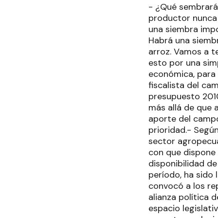
- ¿Qué sembrará,
productor nunca 
una siembra impo
Habrá una siembr
arroz. Vamos a t
esto por una simp
económica, para s
fiscalista del c
presupuesto 2010,
más allá de que a
aporte del campo 
prioridad.- Según
sector agropecua
con que dispone 
disponibilidad d
período, ha sido 
convocó a los re
alianza política 
espacio legislat