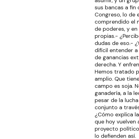
asumir, y un gru
sus bancas a fin 
Congreso, lo de 
comprendido el m
de poderes, y en
propias.- ¿Perci
dudas de eso.- ¿
difícil entender
de ganancias extr
derecha. Y enfrent
Hemos tratado p
amplio. Que tien
campo es soja. N
ganadería, a la l
pesar de la luch
conjunto a través
¿Cómo explica la
que hoy vuelven 
proyecto político
lo defienden así.