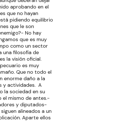
 aunque deberán dejar
enido aprobando en el
 es que no hayan
stá pidiendo equilibrio
ones que le son
 enemigo?- No hay
nvengamos que es muy
campo como un sector
 una filosofía de
 la visión oficial.
opecuario es muy
amaño. Que no todo el
n enorme daño a la
s y actividades. A
o la sociedad en su
do el mismo de antes.-
adores y diputados-
 siguen alineados a un
licación. Aparte ellos