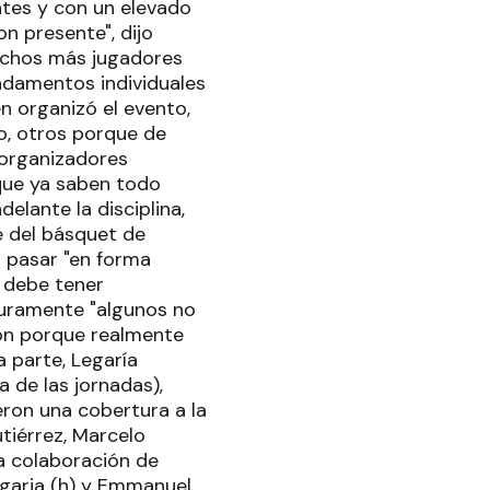
ntes y con un elevado
n presente", dijo
muchos más jugadores
ndamentos individuales
n organizó el evento,
o, otros porque de
 organizadores
 que ya saben todo
delante la disciplina,
e del básquet de
 pasar "en forma
 debe tener
uramente "algunos no
eron porque realmente
 parte, Legaría
 de las jornadas),
eron una cobertura a la
tiérrez, Marcelo
a colaboración de
egaria (h) y Emmanuel