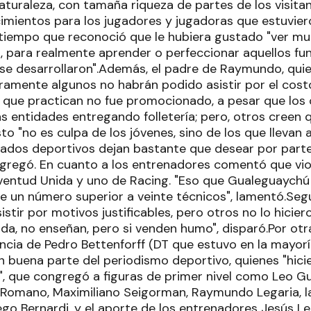
aturaleza, con tamaña riqueza de partes de los visita
mientos para los jugadores y jugadoras que estuviero
l tiempo que reconoció que le hubiera gustado "ver 
 para realmente aprender o perfeccionar aquellos fu
 se desarrollaron".Además, el padre de Raymundo, quie
ramente algunos no habrán podido asistir por el cost
b que practican no fue promocionado, a pesar que los
as entidades entregando folletería; pero, otros creen
to "no es culpa de los jóvenes, sino de los que llevan a
tados deportivos dejan bastante que desear por part
gregó. En cuanto a los entrenadores comentó que vio
ventud Unida y uno de Racing. "Eso que Gualeguaychú
 un número superior a veinte técnicos", lamentó.Seg
stir por motivos justificables, pero otros no lo hici
da, no enseñan, pero si venden humo", disparó.Por otra
cia de Pedro Bettenforff (DT que estuvo en la mayoría
 buena parte del periodismo deportivo, quienes "hici
o", que congregó a figuras de primer nivel como Leo Gu
ás Romano, Maximiliano Seigorman, Raymundo Legaria, l
iego Bernardi, y el aporte de los entrenadores Jesús L