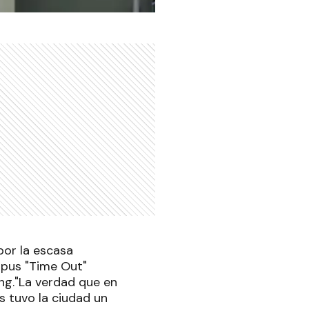
por la escasa
mpus "Time Out"
ng."La verdad que en
 tuvo la ciudad un