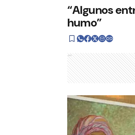
“Algunos ent
humo”
Ads