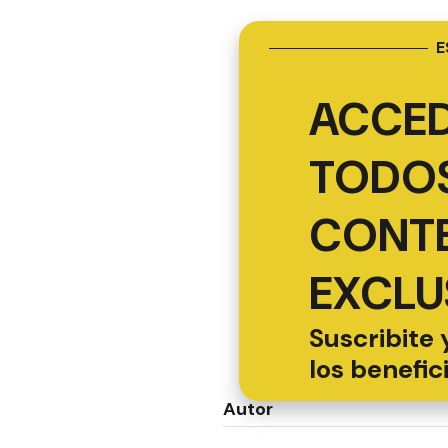
E
ACCED
TODOS
CONT
EXCLU
Suscribite 
los benefic
Autor