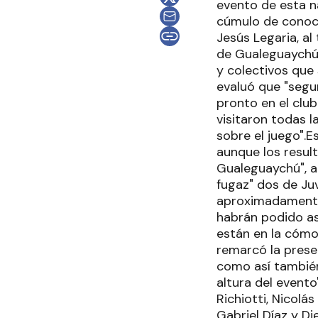
evento de esta n
cúmulo de conoci
Jesús Legaria, a
de Gualeguaychú,
y colectivos que
evaluó que "segu
pronto en el clu
visitaron todas l
sobre el juego".Es
aunque los resul
Gualeguaychú", a
fugaz" dos de Ju
aproximadamente
habrán podido asi
están en la cómo
remarcó la presen
como así también
altura del event
Richiotti, Nicol
Gabriel Díaz y D