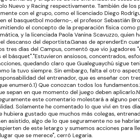
blo Nuevo y Racing respectivamente. También de los 
mente con el grupo, como el licenciado Diego Rodríguez
 en el basquetbol moderno-, el profesor Sebastián Bro
smitiendo el concepto de la preparación física como 
mática, y la licenciada Paola Vanina Scavuzzo, quien h
y el descanso del deportista.Ganas de aprenderEn cuan
los tres días del Campus, comentó que vio jugadores 
es el básquet"."Estuvieron ansiosos, concentrados, esf
acciones, quedando claro que Gualeguaychú sigue te
mo la tuvo siempre. Sin embargo, falta el otro aspect
ponsabilidad del entrenador, que es enseñar con tres
 que enumeró.1) Que conozcan todos los fundamentos
Que sepan en que momento del juego deben aplicarlo.
Seguramente este comentario molestará a alguno per
alidad. Solamente he comentado lo que viví en tres dí
e hubiera gustado que muchos más colegas, entrenad
en asistido, algo de lo que seguramente no se habrían
espierten de este letargo y sumemos acciones para lle
lugar que se merece", cerró Legaria.