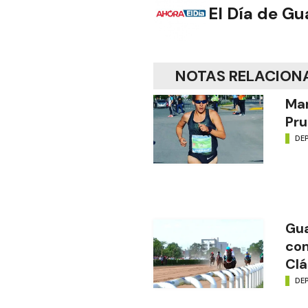
El Día de G
NOTAS RELACION
Mar
Pru
DE
Gua
con
Clá
DE