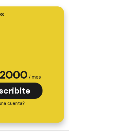
ES
2000
/ mes
scribite
una cuenta?