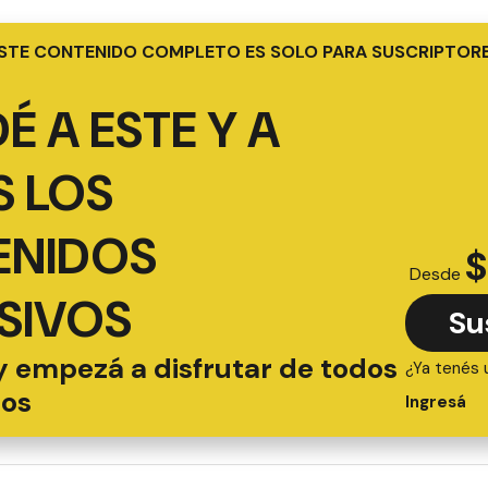
STE CONTENIDO COMPLETO ES SOLO PARA SUSCRIPTOR
É A ESTE Y A
 LOS
ENIDOS
$
Desde
SIVOS
Su
y empezá a disfrutar de todos
¿Ya tenés 
ios
Ingresá