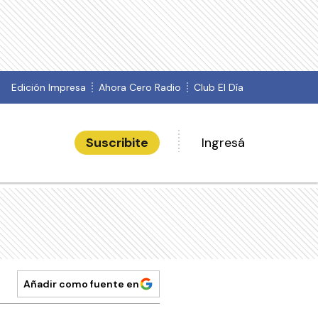
Edición Impresa
Ahora Cero Radio
Club El Día
Suscribite
Ingresá
Añadir como fuente en