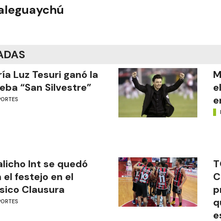
ualeguaychú
ADAS
ía Luz Tesuri ganó la
M
eba “San Silvestre”
e
e
PORTES
licho Int se quedó
T
 el festejo en el
C
sico Clausura
p
q
PORTES
e