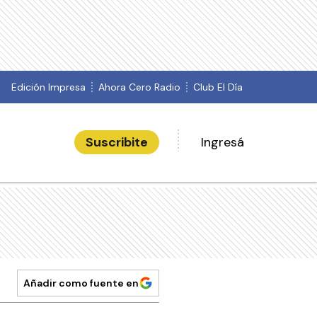
Edición Impresa
Ahora Cero Radio
Club El Día
Suscribite
Ingresá
Añadir como fuente en