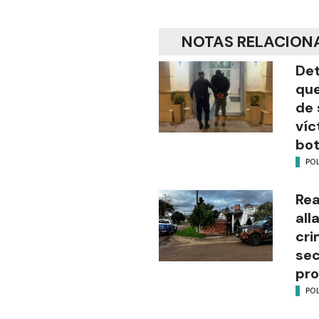
NOTAS RELACION
Det
que
de 
víc
bot
POL
Rea
all
cri
sec
pro
POL