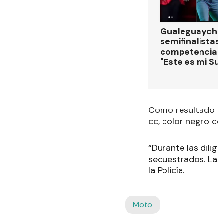
Gualeguaychú
semifinalistas
competencia
"Este es mi S
Como resultado d
cc, color negro c
“Durante las dili
secuestrados. Las
la Policía.
Moto