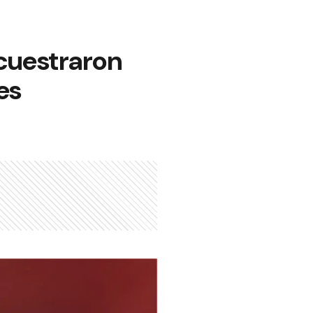
ecuestraron
es