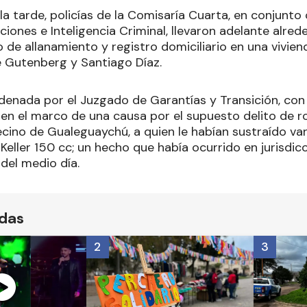
a tarde, policías de la Comisaría Cuarta, en conjunto 
aciones e Inteligencia Criminal, llevaron adelante alred
de allanamiento y registro domiciliario en una vivien
 Gutenberg y Santiago Díaz.
denada por el Juzgado de Garantías y Transición, con 
, en el marco de una causa por el supuesto delito de 
ecino de Gualeguaychú, a quien le habían sustraído va
eller 150 cc; un hecho que había ocurrido en jurisdic
del medio día.
ídas
2
3