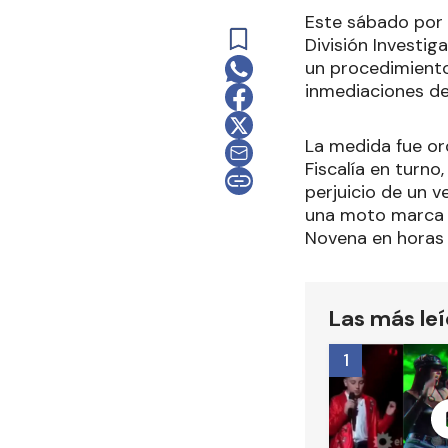
Este sábado por l
División Investig
un procedimiento 
inmediaciones de
La medida fue or
Fiscalía en turno
perjuicio de un v
una moto marca K
Novena en horas 
Las más le
1