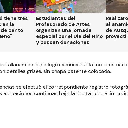
 tiene tres
Estudiantes del
Realizar
 en la
Profesorado de Artes
allanami
 de canto
organizan una jornada
de Auzqu
ueño"
especial por el Día del Niño
proyectil
y buscan donaciones
el allanamiento, se logró secuestrar la moto en cuest
on detalles grises, sin chapa patente colocada.
gencias se efectuó el correspondiente registro fotogr
 actuaciones continúan bajo la órbita judicial intervi