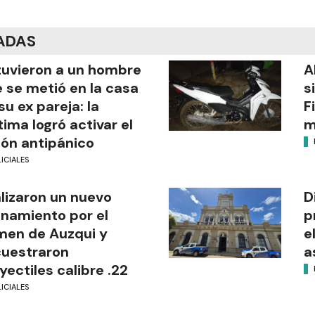
ADAS
uvieron a un hombre
A
 se metió en la casa
s
su ex pareja: la
F
tima logró activar el
m
ón antipánico
ICIALES
lizaron un nuevo
D
anamiento por el
p
men de Auzqui y
e
uestraron
a
yectiles calibre .22
ICIALES